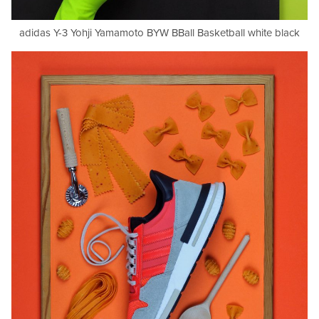
adidas Y-3 Yohji Yamamoto BYW BBall Basketball white black