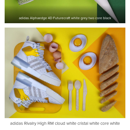
adidas Alphaedge 4D Futurecraft white grey two core black
adidas Rivalry High RM cloud white cristal white core white