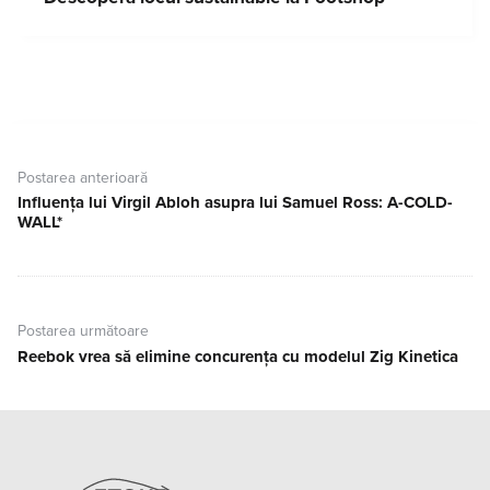
Navigare
în
Postarea anterioară
articole
Influența lui Virgil Abloh asupra lui Samuel Ross: A-COLD-
Postarea
WALL*
anterioară:
Postarea următoare
Reebok vrea să elimine concurența cu modelul Zig Kinetica
Postarea
următoare: