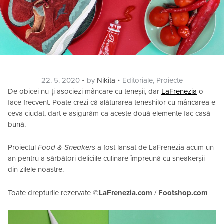
Posted
Categories
22. 5. 2020
by
Nikita
Editoriale
,
Proiecte
on
De obicei nu-ți asociezi mâncare cu teneșii, dar
LaFrenezia
o
face frecvent. Poate crezi că alăturarea teneshilor cu mâncarea e
ceva ciudat, dart e asigurăm ca aceste două elemente fac casă
bună.
Proiectul
Food & Sneakers
a fost lansat de LaFrenezia acum un
an pentru a sărbători deliciile culinare împreună cu sneakerșii
din zilele noastre.
Toate drepturile rezervate ©
LaFrenezia.com
/
Footshop.com