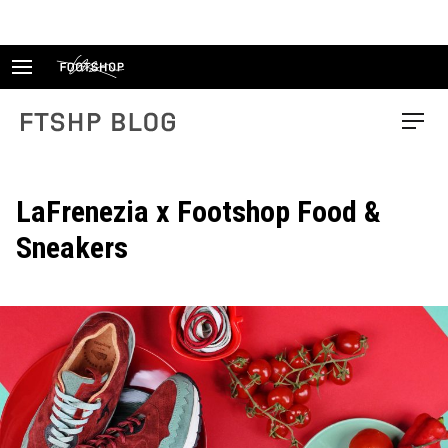
Skip
to
content
FTSHP blog
Menu
LaFrenezia x Footshop Food &
Sneakers