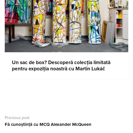
Un sac de box? Descoperă colecția limitată
pentru expoziția noastră cu Martin Lukáč
Navigare
în
Previous post
articole
Fă cunoștință cu MCQ Alexander McQueen
Previous
post: