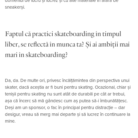
domeniul de lucru și lucrez și cu alte materiale în afară de
sneakerși.
Faptul că practici skateboarding în timpul
liber, se reflectă în munca ta? Și ai ambiții mai
mari în skateboarding?
Da, da. De multe ori, privesc încălțămintea din perspectiva unui
skater, dacă aceștia ar fi buni pentru skating. Ocazional, chiar și
tenișii pentru skating nu sunt atât de durabili pe cât ar trebui,
așa că încerc să mă gândesc cum aș putea să-i îmbunătățesc.
Deși am un sponsor, o fac în principal pentru distracție – dar
desigur, vreau să merg mai departe și să lucrez în continuare la
mine.