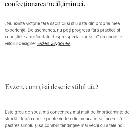
confecționarea încălțămintei.
„Nu există victorie fără sacrificii și știu asta din propria mea
experiență. De asemenea, nu poți progresa fără practică și
cunoștințe aprofundate despre specializarea ta” recunoaște
viitorul designer
Evžen Grygoriev.
Evžen, cum ți-ai descrie stilul tău?
Este greu de spus, mă concentrez mai mult pe îmbrăcăminte de
stradă, după cum se poate vedea din munca mea. Încerc să-l
păstrez simplu și să combin tendințele mai vechi cu altele noi.