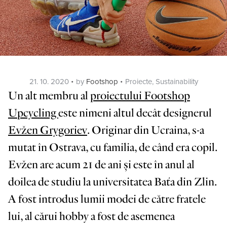
Posted
Categories
21. 10. 2020
by
Footshop
Proiecte
,
Sustainability
on
Un alt membru al
proiectului Footshop
Upcycling
este nimeni altul decât designerul
Evžen Grygoriev
. Originar din Ucraina, s-a
mutat în Ostrava, cu familia, de când era copil.
Evžen are acum 21 de ani și este în anul al
doilea de studiu la universitatea Baťa din Zlin.
A fost introdus lumii modei de către fratele
lui, al cărui hobby a fost de asemenea