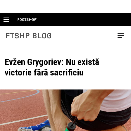
Skip
to
content
FTSHP blog
Menu
Evžen Grygoriev: Nu există
victorie fără sacrificiu