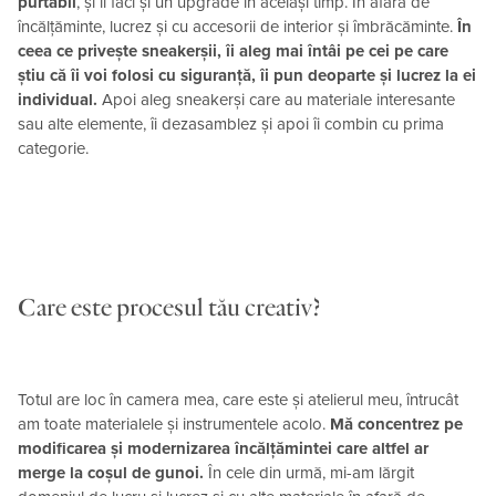
purtabil
, și îi faci și un upgrade în același timp. În afară de
încălțăminte, lucrez și cu accesorii de interior și îmbrăcăminte.
În
ceea ce privește sneakerșii, îi aleg mai întâi pe cei pe care
știu că îi voi folosi cu siguranță, îi pun deoparte și lucrez la ei
individual.
Apoi aleg sneakerși care au materiale interesante
sau alte elemente, îi dezasamblez și apoi îi combin cu prima
categorie.
Care este procesul tău creativ?
Totul are loc în camera mea, care este și atelierul meu, întrucât
am toate materialele și instrumentele acolo.
Mă concentrez pe
modificarea și modernizarea încălțămintei care altfel ar
merge la coșul de gunoi.
În cele din urmă, mi-am lărgit