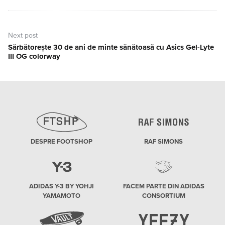
Next post
Sărbătorește 30 de ani de minte sănătoasă cu Asics Gel-Lyte
Next
III OG colorway
post:
DESPRE FOOTSHOP
RAF SIMONS
ADIDAS Y-3 BY YOHJI
FACEM PARTE DIN ADIDAS
YAMAMOTO
CONSORTIUM