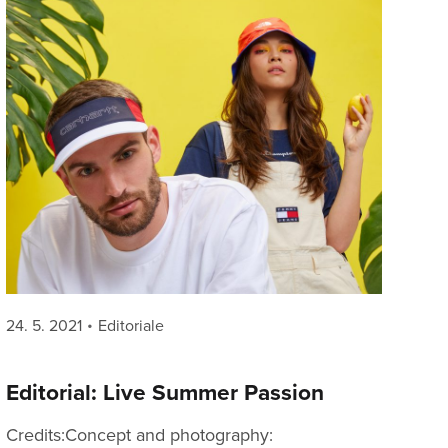
Posted
Categories
24. 5. 2021
Editoriale
on
Editorial: Live Summer Passion
Credits:Concept and photography: