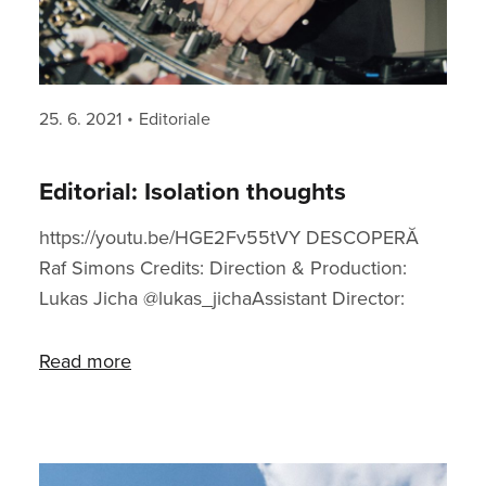
Posted
Categories
25. 6. 2021
Editoriale
on
Editorial: Isolation thoughts
https://youtu.be/HGE2Fv55tVY DESCOPERĂ
Raf Simons Credits: Direction & Production:
Lukas Jicha @lukas_jichaAssistant Director:
Prokop Jáchym Holý @prokop.phVideography:
Nela Wojaczková @nwjczkPhotography: Vlad
Read more
Shaf @vladshafStyling: Ngoc Anh Nguyen
@imthxqueenbMake-up & Hair: Kristýna
Zbořilová @kristy.zbModels: Fractions (Nikita
Korobeynik, Artem Frolov) @fractions1, Pamela