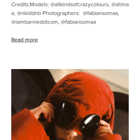
Credits:Models: @allkindsofcrazycolours, @ahina
a, @nkiddnb Photographers: @fabiansomaa,
@iambarniedotcom, @fabiansomaa
Read more