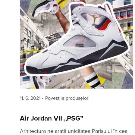
Posted
Categories
11. 6. 2021
Poveștile produselor
on
Air Jordan VII „PSG”
Arhitectura ne arată unicitatea Parisului în cea