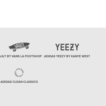
elegant. Cu ce te îmbraci de cele mai multe ori?
Cel mai mult ador sa port sneakersi. Care este
piesa ta vestimentară p
AULT BY VANS LA FOOTSHOP
ADIDAS YEEZY BY KANYE WEST
ADIDAS CLEAN CLASSICS