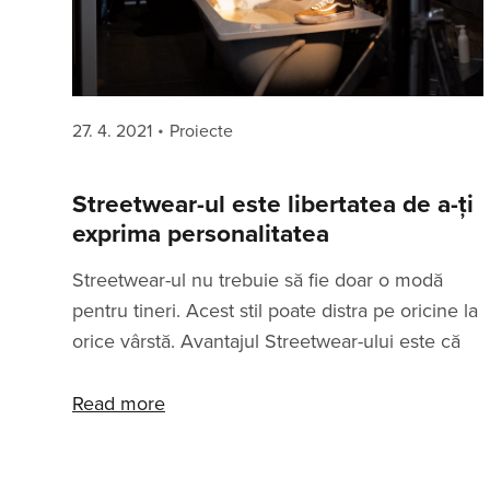
Posted
Categories
27. 4. 2021
Proiecte
on
Streetwear-ul este libertatea de a-ți
exprima personalitatea
Streetwear-ul nu trebuie să fie doar o modă
pentru tineri. Acest stil poate distra pe oricine la
orice vârstă. Avantajul Streetwear-ului este că
fiecare își va găsi stilul specific în el. Imaginația
nu are limite clar definite. Este important ca
Read more
toată lumea să se simtă confortabil. Nu
contează dacă ai 10 sau 70 de ani. Nu contează