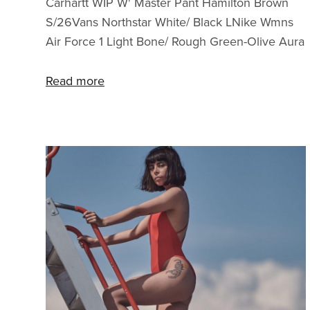
Carhartt WIP W' Master Pant Hamilton Brown
S/26Vans Northstar White/ Black LNike Wmns
Air Force 1 Light Bone/ Rough Green-Olive Aura
EUR 38 Credits:
Model: @rdlfmonaPhoto: @rjanosjanosStyling: @
Read more
friskozsofiAssist: @fabiansomaaSocks:@handma
de_luxProd.: @whyte_kat