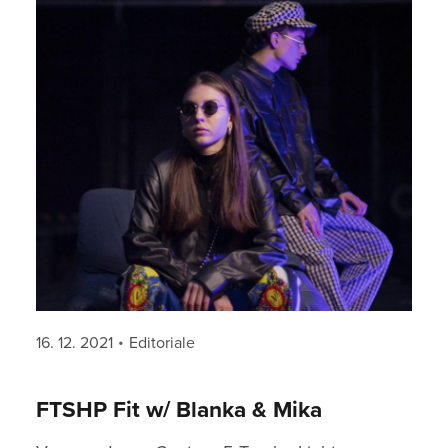
Posted
Categories
16. 12. 2021
Editoriale
on
FTSHP Fit w/ Blanka & Mika