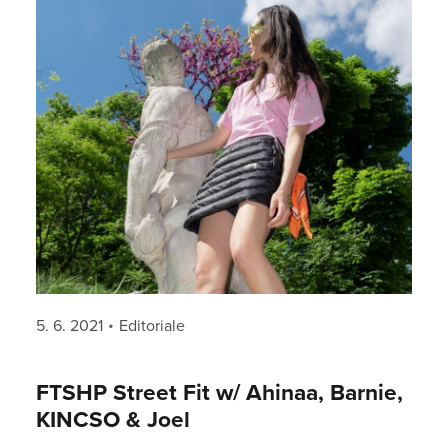
Kašprišinová @pamelaa________ Special
thanks to Arnii @arnii_onyx
Posted
Categories
5. 6. 2021
Editoriale
on
FTSHP Street Fit w/ Ahinaa, Barnie,
KINCSO & Joel