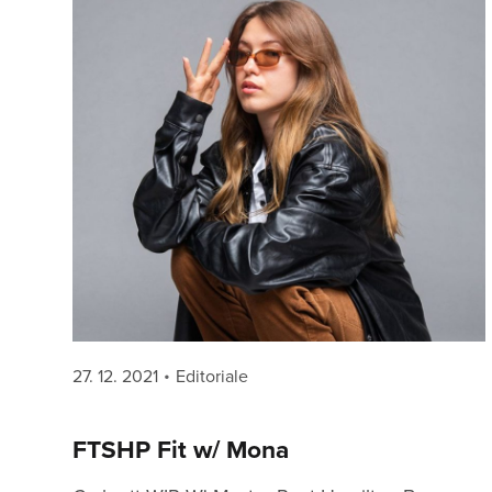
Posted
Categories
27. 12. 2021
Editoriale
on
FTSHP Fit w/ Mona