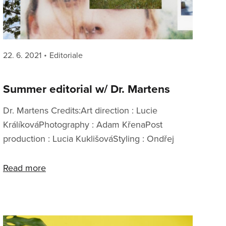
Posted
Categories
22. 6. 2021
Editoriale
on
Summer editorial w/ Dr. Martens
Dr. Martens Credits:Art direction : Lucie
KrálíkováPhotography : Adam KřenaPost
production : Lucia KuklišováStyling : Ondřej
ŠenkeříkVideo: Vojtěch PollákMake-up : Eva
Svobodova
Read more