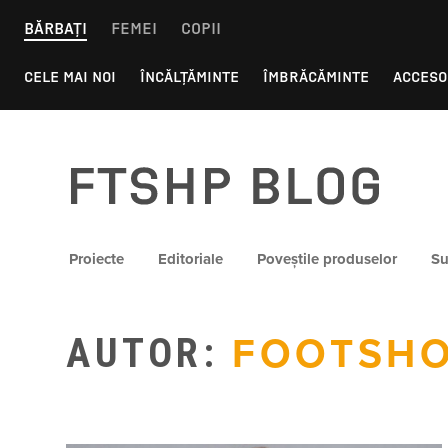
Skip
BĂRBAȚI
FEMEI
COPII
to
content
CELE MAI NOI
ÎNCĂLȚĂMINTE
ÎMBRĂCĂMINTE
ACCESO
FTSHP blog
Proiecte
Editoriale
Poveștile produselor
Su
AUTOR:
FOOTSH