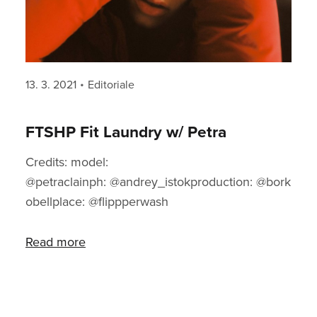
Posted
Categories
13. 3. 2021
Editoriale
on
FTSHP Fit Laundry w/ Petra
Credits: model:
@petraclainph: @andrey_istokproduction: @bork
obellplace: @flippperwash
Read more