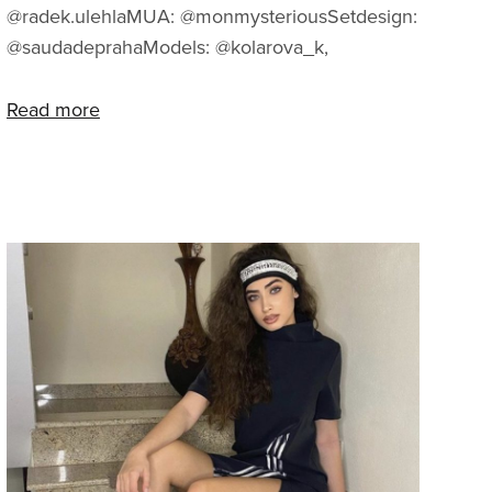
@radek.ulehlaMUA: @monmysteriousSetdesign:
@saudadeprahaModels: @kolarova_k,
@mathew_ljProduction: @loco_marky
Read more