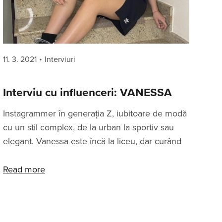
Posted
Categories
11. 3. 2021
Interviuri
on
Interviu cu influenceri: VANESSA
Instagrammer în generația Z, iubitoare de modă
cu un stil complex, de la urban la sportiv sau
elegant. Vanessa este încă la liceu, dar curând
va continua studiile academice în cadrul
universitar. Care este stilul tău vestimentar?
Read more
Stilul meu nu poate să fie descris, este despre
starea pe care o simt in ziua respectivă, dar in
marea majoritate a timpului ador să mă îmbrac