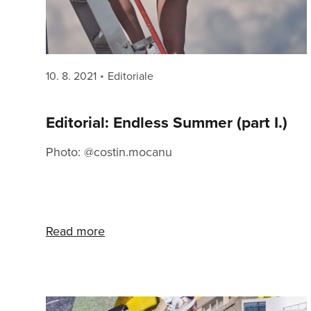
Posted
Categories
10. 8. 2021
Editoriale
on
Editorial: Endless Summer (part I.)
Photo: @costin.mocanu
Read more