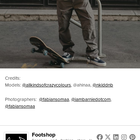
Credits:
Models:
@allkindsofcrazycolours
, @ahinaa,
@nkiddnb
Photographers:
@fabiansomaa
,
@iambarniedotcom
,
@fabiansomaa
Footshop