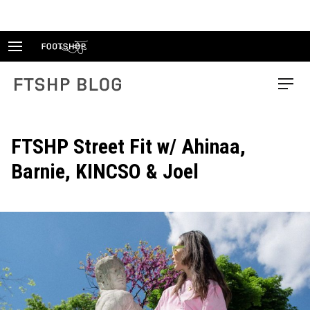
Skip
to
content
FTSHP blog
Menu
FTSHP Street Fit w/ Ahinaa,
Barnie, KINCSO & Joel