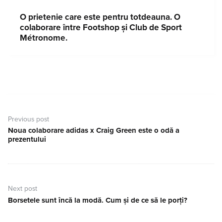
O prietenie care este pentru totdeauna. O
colaborare între Footshop și Club de Sport
Métronome
.
Navigare
în
Previous post
articole
Noua colaborare adidas x Craig Green este o odă a
Previous
prezentului
post:
Next post
Borsetele sunt încă la modă. Cum și de ce să le porți?
Next
post: