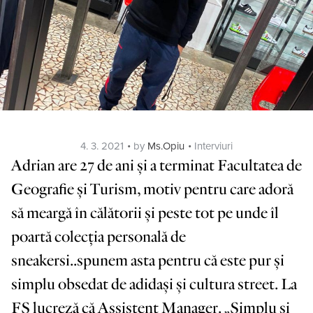
Posted
Categories
4. 3. 2021
by
Ms.Opiu
Interviuri
on
Adrian are 27 de ani și a terminat Facultatea de
Geografie și Turism, motiv pentru care adoră
să meargă în călătorii și peste tot pe unde îl
poartă colecția personală de
sneakersi..spunem asta pentru că este pur și
simplu obsedat de adidași și cultura street. La
FS lucreză că Assistent Manager. „Simplu și