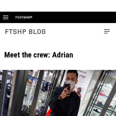
Skip
to
content
FTSHP blog
Menu
Meet the crew: Adrian