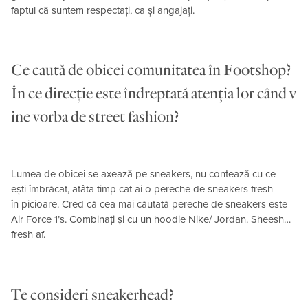
faptul că suntem respectați, ca și angajați.
Ce caută de obicei comunitatea în Footshop?
În ce direcție este îndreptată atenția lor când v
ine vorba de street fashion?
Lumea de obicei se axează pe sneakers, nu contează cu ce
ești îmbrăcat, atâta timp cat ai o pereche de sneakers fresh
în picioare. Cred că cea mai căutată pereche de sneakers este
Air Force 1’s. Combinați și cu un hoodie Nike/ Jordan. Sheesh…
fresh af.
Te consideri sneakerhead?