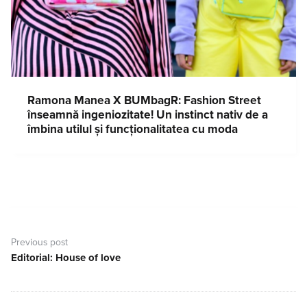
Ramona Manea X BUMbagR: Fashion Street
înseamnă ingeniozitate! Un instinct nativ de a
îmbina utilul și funcționalitatea cu moda
Navigare
în
Previous post
articole
Editorial: House of love
Previous
post: