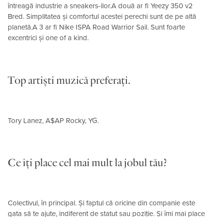
întreagă industrie a sneakers-ilor.A două ar fi Yeezy 350 v2
Bred. Simplitatea și comfortul acestei perechi sunt de pe altă
planetă.A 3 ar fi Nike ISPA Road Warrior Sail. Sunt foarte
excentrici și one of a kind.
Top artiști muzică preferați.
Tory Lanez, A$AP Rocky, YG.
Ce îți place cel mai mult la jobul tău?
Colectivul, în principal. Și faptul că oricine din companie este
gata să te ajute, indiferent de statut sau poziție. Și îmi mai place