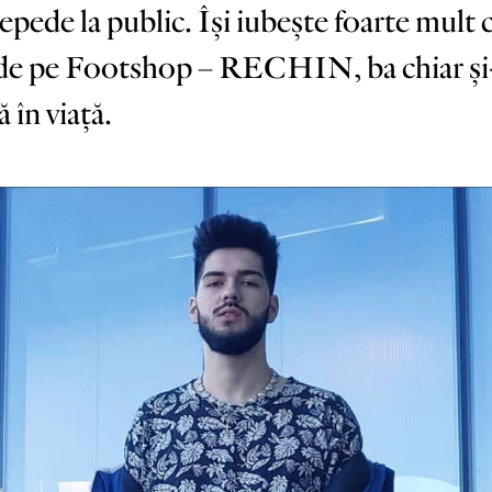
repede la public. Își iubește foarte mul
 de pe Footshop – RECHIN, ba chiar și-
ă în viață.