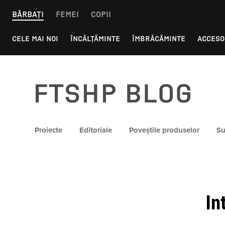
Skip
BĂRBAȚI
FEMEI
COPII
to
content
CELE MAI NOI
ÎNCĂLȚĂMINTE
ÎMBRĂCĂMINTE
ACCESO
FTSHP blog
Proiecte
Editoriale
Poveștile produselor
Su
In