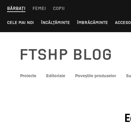
Skip
BĂRBAȚI
FEMEI
COPII
to
content
CELE MAI NOI
ÎNCĂLȚĂMINTE
ÎMBRĂCĂMINTE
ACCESO
FTSHP blog
Proiecte
Editoriale
Poveștile produselor
Su
E