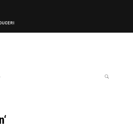
DUCERI
e
n‘