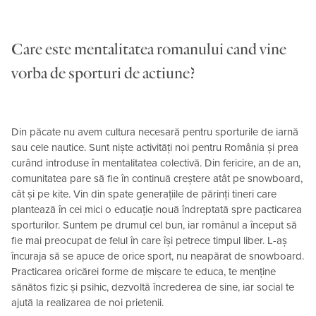
Care este mentalitatea romanului cand vine
vorba de sporturi de actiune?
Din păcate nu avem cultura necesară pentru sporturile de iarnă
sau cele nautice. Sunt niște activități noi pentru România și prea
curând introduse în mentalitatea colectivă. Din fericire, an de an,
comunitatea pare să fie în continuă creștere atât pe snowboard,
cât și pe kite. Vin din spate generațiile de părinți tineri care
plantează în cei mici o educație nouă îndreptată spre pacticarea
sporturilor. Suntem pe drumul cel bun, iar românul a început să
fie mai preocupat de felul în care își petrece timpul liber. L-aș
încuraja să se apuce de orice sport, nu neapărat de snowboard.
Practicarea oricărei forme de mișcare te educa, te menține
sănătos fizic și psihic, dezvoltă încrederea de sine, iar social te
ajută la realizarea de noi prietenii.