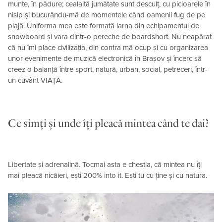
munte, în pădure; cealaltă jumătate sunt desculț, cu picioarele în
nisip și bucurându-mă de momentele când oamenii fug de pe
plajă. Uniforma mea este formată iarna din echipamentul de
snowboard și vara dintr-o pereche de boardshort. Nu neapărat
că nu îmi place civilizația, din contra mă ocup și cu organizarea
unor evenimente de muzică electronică în Brașov și încerc să
creez o balanță între sport, natură, urban, social, petreceri, într-
un cuvânt VIAȚĂ.
Ce simți și unde îți pleacă mintea când te dai?
Libertate și adrenalină. Tocmai asta e chestia, că mintea nu îți
mai pleacă nicăieri, ești 200% into it. Ești tu cu ține și cu natura.