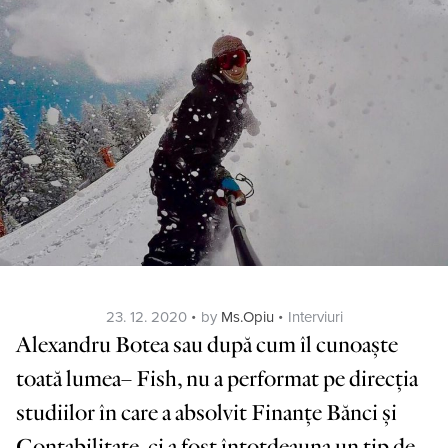
Posted
Categories
23. 12. 2020
by
Ms.Opiu
Interviuri
on
Alexandru Botea sau după cum îl cunoaște
toată lumea– Fish, nu a performat pe direcția
studiilor în care a absolvit Finanțe Bănci și
Contabilitate, ci a fost întotdeauna un tip de