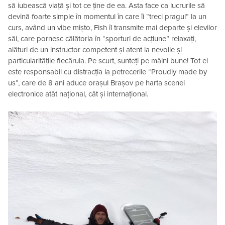
să iubească viață și tot ce ține de ea. Asta face ca lucrurile să
devină foarte simple în momentul în care îi “treci pragul” la un
curs, având un vibe mișto, Fish îl transmite mai departe și elevilor
săi, care pornesc călătoria în “sporturi de acțiune” relaxați,
alături de un instructor competent și atent la nevoile și
particularitățile fiecăruia. Pe scurt, sunteți pe mâini bune! Tot el
este responsabil cu distracția la petrecerile “Proudly made by
us”, care de 8 ani aduce orașul Brașov pe harta scenei
electronice atât național, cât și internațional.