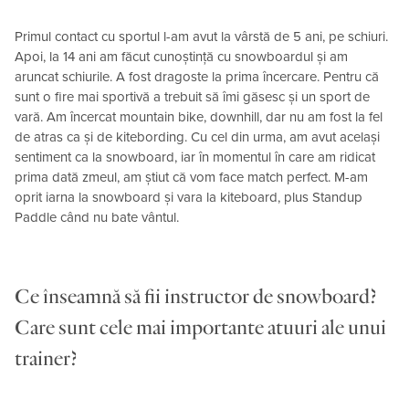
Primul contact cu sportul l-am avut la vârstă de 5 ani, pe schiuri.
Apoi, la 14 ani am făcut cunoștință cu snowboardul și am
aruncat schiurile. A fost dragoste la prima încercare. Pentru că
sunt o fire mai sportivă a trebuit să îmi găsesc și un sport de
vară. Am încercat mountain bike, downhill, dar nu am fost la fel
de atras ca și de kitebording. Cu cel din urma, am avut același
sentiment ca la snowboard, iar în momentul în care am ridicat
prima dată zmeul, am știut că vom face match perfect. M-am
oprit iarna la snowboard și vara la kiteboard, plus Standup
Paddle când nu bate vântul.
Ce înseamnă să fii instructor de snowboard?
Care sunt cele mai importante atuuri ale unui
trainer?