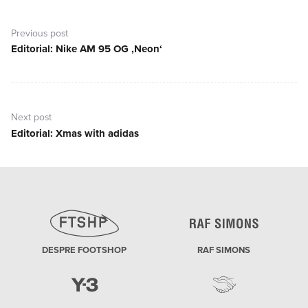
Navigare
în
Previous post
articole
Editorial: Nike AM 95 OG ‚Neon‘
Previous
post:
Next post
Editorial: Xmas with adidas
Next
post:
DESPRE FOOTSHOP
RAF SIMONS