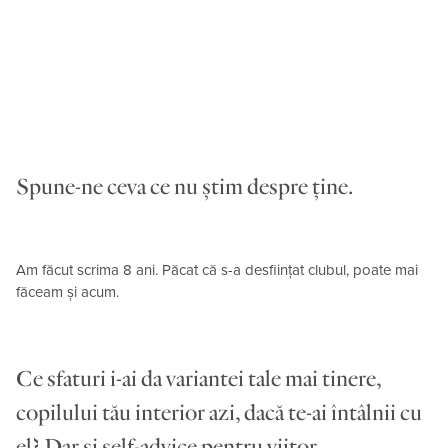
Spune-ne ceva ce nu știm despre ține.
Am făcut scrima 8 ani. Păcat că s-a desființat clubul, poate mai
făceam și acum.
Ce sfaturi i-ai da variantei tale mai tinere,
copilului tău interior azi, dacă te-ai întâlnii cu
el? Dar și self-advice pentru viitor.