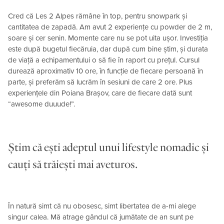
Cred că Les 2 Alpes rămâne în top, pentru snowpark și
cantitatea de zapadă. Am avut 2 experiențe cu powder de 2 m,
soare și cer senin. Momente care nu se pot uita ușor. Investiția
este după bugetul fiecăruia, dar după cum bine știm, și durata
de viață a echipamentului o să fie în raport cu prețul. Cursul
durează aproximativ 10 ore, în funcție de fiecare persoană în
parte, și preferăm să lucrăm în sesiuni de care 2 ore. Plus
experiențele din Poiana Brașov, care de fiecare dată sunt
“awesome duuude!”.
Știm că ești adeptul unui lifestyle nomadic și
cauți să trăiești mai aveturos.
În natură simt că nu obosesc, simt libertatea de a-mi alege
singur calea. Mă atrage gândul că jumătate de an sunt pe