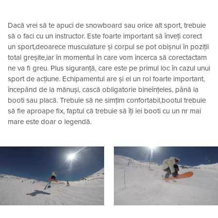
Dacă vrei să te apuci de snowboard sau orice alt sport, trebuie
să o faci cu un instructor. Este foarte important să înveți corect
un sport,deoarece musculature și corpul se pot obișnui în poziții
total greșite,iar în momentul în care vom încerca să corectactam
ne va fi greu. Plus siguranță, care este pe primul loc în cazul unui
sport de acțiune. Echipamentul are și el un rol foarte important,
începând de la mănuși, cască obligatorie bineînțeles, până la
booti sau placă. Trebuie să ne simțim confortabil,bootul trebuie
să fie aproape fix, faptul că trebuie să îți iei booti cu un nr mai
mare este doar o legendă.