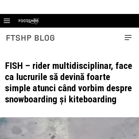
Skip
to
content
FTSHP blog
Menu
FISH – rider multidisciplinar, face
ca lucrurile să devină foarte
simple atunci când vorbim despre
snowboarding și kiteboarding