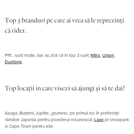
Top 3 branduri pe care ai vrea să le reprezinți
că rider.
Pfff… sunt multe, dar aș zice că în top 3 sunt:
Nitro
,
Union
,
Duotone
.
Top locații în care visezi să ajungi și să te dai?
Azuga, Bușteni, Jupiter…glumesc, pe primul loc în preferințe
rămâne Japonia pentru powderul recunoscut,
Laax
pt snowpark
și Cape Town pentru kite.