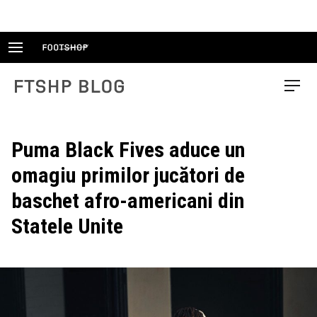
Skip
to
content
FTSHP blog
Menu
Puma Black Fives aduce un
omagiu primilor jucători de
baschet afro-americani din
Statele Unite