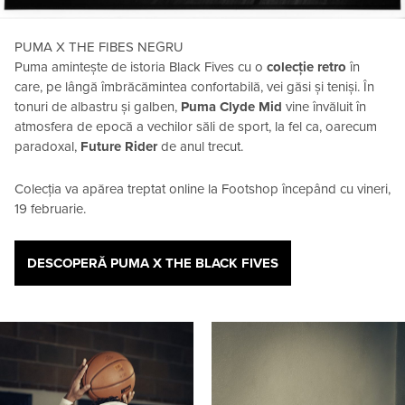
PUMA X THE FIBES NEGRU
Puma amintește de istoria Black Fives cu o
colecție retro
în
care, pe lângă îmbrăcămintea confortabilă, vei găsi și teniși. În
tonuri de albastru și galben,
Puma Clyde Mid
vine învăluit în
atmosfera de epocă a vechilor săli de sport, la fel ca, oarecum
paradoxal,
Future Rider
de anul trecut.
Colecția va apărea treptat online la Footshop începând cu vineri,
19 februarie.
DESCOPERĂ PUMA X THE BLACK FIVES