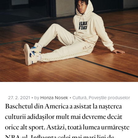
Posted
Categories
27. 2. 2021
by
Honza Nosek
Cultură
,
Poveștile produselor
on
Baschetul din America a asistat la nașterea
culturii adidașilor mult mai devreme decât
orice alt sport. Astăzi, toată lumea urmărește
NBA-ul. Influența celei mai mari ligi de