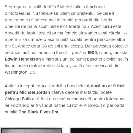
Segregarea rasială dură în Statele Unite a funcționat
dintotdeauna. Nu trebuie să uităm că prezentul, pe care îl
percepem ca fiind cea mai tolerantă perioadă din istoria
omenirii de până acum, este încă foarte nou. Acest lucru este
dovedit de faptul trist că prima femeie afro-americană căreia i s-
a permis să urmeze o așa-numită școală pentru persoane albe
din SUA face doar 66 de ani anul acesta. Dar povestea colecției
ne duce mult mai adânc în trecut – până în
1904
, când gimnasta
Edwin Henderson
a introdus un joc numit baschet elevilor săi în
timpul uneia dintre orele sale la o școală afro-americană din
Washington, DC.
Astfel a început epoca istorică a baschetului,
dacă nu ar fi fost
pentru Michael Jordan
câteva decenii mai târziu, poate
Chicago Bulls ar fi fost o echipă necunoscută pentru totdeauna,
iar Footshop ar fi vândut patine cu rotile. A început o perioadă
numită
The Black Fives Era
.