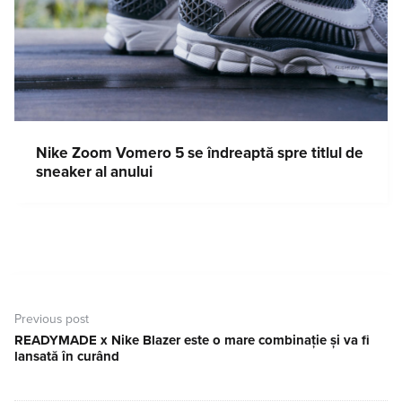
Nike Zoom Vomero 5 se îndreaptă spre titlul de
sneaker al anului
Navigare
în
Previous post
articole
READYMADE x Nike Blazer este o mare combinație și va fi
Previous
lansată în curând
post: