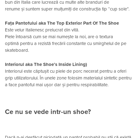
bun din Italia care lucrează cu multe alte branduri de
renume și suntem super mulțumiți de construcția tip “cup sole”.
Fața Pantofului aka The Top Exterior Part Of The Shoe
Este velur Italienesc prelucrat din vită.
Piele întoarsă cum se mai numește la noi, are o textura
optimă pentru a rezistă frecării constante cu smirghelul de pe
skateboard.
Interiorul aka The Shoe’s Inside Lining)
Interiorul este căptușit cu piele de porc necerat pentru a oferi
grip utilizatorului. În unele zone folosim materialul sintetic pentru
a face pantoful mai ușor dar și pentru respirabilitate.
Ce nu se vede intr-un shoe?
Dacă n-ai desfăcut niciodată un pantof probabil nu știi că există