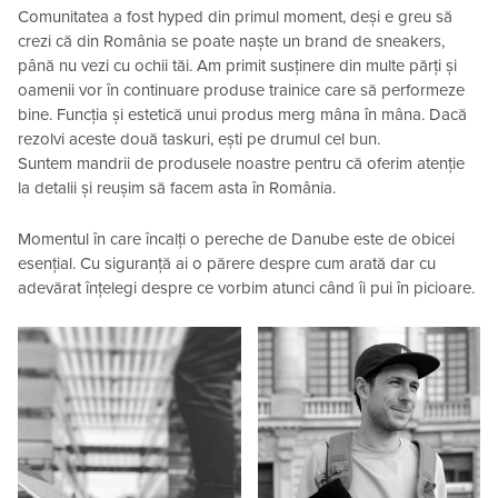
Comunitatea a fost hyped din primul moment, deși e greu să
crezi că din România se poate naște un brand de sneakers,
până nu vezi cu ochii tăi. Am primit susținere din multe părți și
oamenii vor în continuare produse trainice care să performeze
bine. Funcția și estetică unui produs merg mâna în mâna. Dacă
rezolvi aceste două taskuri, ești pe drumul cel bun.
Suntem mandrii de produsele noastre pentru că oferim atenție
la detalii și reușim să facem asta în România.
Momentul în care încalți o pereche de Danube este de obicei
esențial. Cu siguranță ai o părere despre cum arată dar cu
adevărat înțelegi despre ce vorbim atunci când îi pui în picioare.