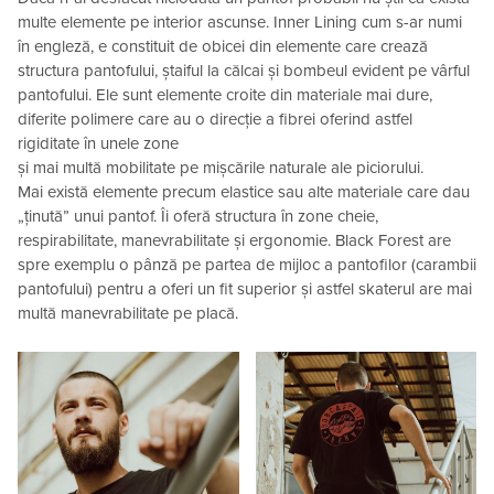
multe elemente pe interior ascunse. Inner Lining cum s-ar numi
în engleză, e constituit de obicei din elemente care crează
structura pantofului, ștaiful la călcai și bombeul evident pe vârful
pantofului. Ele sunt elemente croite din materiale mai dure,
diferite polimere care au o direcție a fibrei oferind astfel
rigiditate în unele zone
și mai multă mobilitate pe mișcările naturale ale piciorului.
Mai există elemente precum elastice sau alte materiale care dau
„ținută” unui pantof. Îi oferă structura în zone cheie,
respirabilitate, manevrabilitate și ergonomie. Black Forest are
spre exemplu o pânză pe partea de mijloc a pantofilor (carambii
pantofului) pentru a oferi un fit superior și astfel skaterul are mai
multă manevrabilitate pe placă.