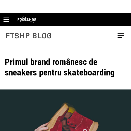
Skip
to
content
FTSHP blog
Menu
Primul brand românesc de
sneakers pentru skateboarding