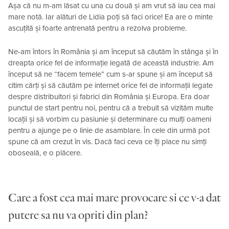
Așa că nu m-am lăsat cu una cu două și am vrut să iau cea mai
mare notă. Iar alături de Lidia poți să faci orice! Ea are o minte
ascuțită și foarte antrenată pentru a rezolva probleme.
Ne-am întors în România și am început să căutăm în stânga și în
dreapta orice fel de informație legată de această industrie. Am
început să ne “facem temele” cum s-ar spune și am început să
citim cărți și să căutăm pe internet orice fel de informații legate
despre distribuitori și fabrici din România și Europa. Era doar
punctul de start pentru noi, pentru că a trebuit să vizităm multe
locații și să vorbim cu pasiunie și determinare cu mulți oameni
pentru a ajunge pe o linie de asamblare. În cele din urmă pot
spune că am crezut în vis. Dacă faci ceva ce îți place nu simți
oboseală, e o plăcere.
Care a fost cea mai mare provocare si ce v-a dat
putere sa nu va opriti din plan?