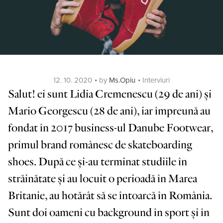
Posted
Categories
12. 10. 2020
by
Ms.Opiu
Interviuri
on
Salut! ei sunt Lidia Cremenescu (29 de ani) şi
Mario Georgescu (28 de ani), iar împreună au
fondat în 2017 business-ul Danube Footwear,
primul brand românesc de skateboarding
shoes. După ce şi-au terminat studiile în
străinătate şi au locuit o perioadă în Marea
Britanie, au hotărât să se întoarcă în România.
Sunt doi oameni cu background în sport şi în