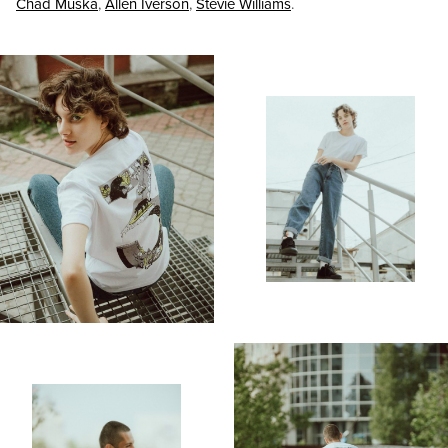
Chad Muska
,
Allen Iverson
,
Stevie Williams
.