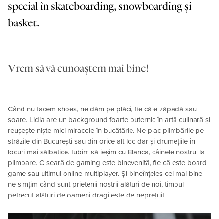
special în skateboarding, snowboarding şi
basket.
Vrem să vă cunoaștem mai bine!
Când nu facem shoes, ne dăm pe plăci, fie că e zăpadă sau
soare. Lidia are un background foarte puternic în artă culinară și
reușește niște mici miracole în bucătărie. Ne plac plimbările pe
străzile din București sau din orice alt loc dar și drumețiile în
locuri mai sălbatice. Iubim să ieșim cu Blanca, câinele nostru, la
plimbare. O seară de gaming este binevenită, fie că este board
game sau ultimul online multiplayer. Și bineînțeles cel mai bine
ne simțim când sunt prietenii noștrii alături de noi, timpul
petrecut alături de oameni dragi este de neprețuit.