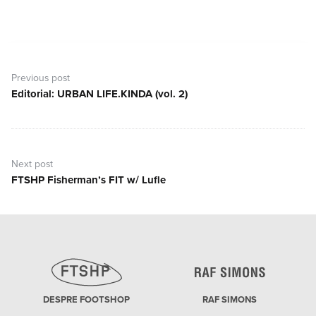
Navigare
în
Previous post
articole
Editorial: URBAN LIFE.KINDA (vol. 2)
Previous
post:
Next post
FTSHP Fisherman’s FIT w/ Lufle
Next
post:
DESPRE FOOTSHOP
RAF SIMONS