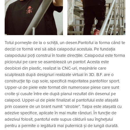
Totul pornește de la o schiță, un desen.Pantoful ia forma când te
decizi ce formă vrei să aibă calapodul acestuia. Pe fundația
calapodului poți construi în toate direcțiile. Calapodul este forma
piciorului pe care se asamblează un pantof. Acesta este
deobicei din plastic, realizat la CNC-uri, mașinărie care
sculptează după designuri realizate virtual în 3D. B.F. are o
construcție tip cup sole, specifică majoritatea pantofilor sport.
Upper-ul de piele este format din numeroase piese care sunt
croite și cusute între ele după planul rezultat din desenul pe
calapod. Upper-ul de piele finalizat al pantofului este atașată
prin coasere de un brant numit “stroble”. Talpa este atașată cu
adezive specifice, aplicate în mai multe rânduri. În funcție de
adezivul folosit, pantoful este supus căldurii sau înghețului
pentru a permite o legătură mai puternică și de lungă durată.