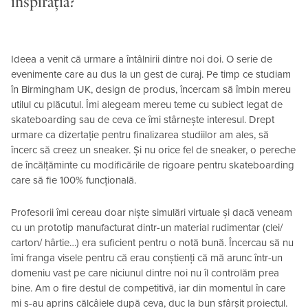
inspirația?
Ideea a venit că urmare a întâlnirii dintre noi doi. O serie de
evenimente care au dus la un gest de curaj. Pe timp ce studiam
în Birmingham UK, design de produs, încercam să îmbin mereu
utilul cu plăcutul. Îmi alegeam mereu teme cu subiect legat de
skateboarding sau de ceva ce îmi stârnește interesul. Drept
urmare ca dizertație pentru finalizarea studiilor am ales, să
încerc să creez un sneaker. Și nu orice fel de sneaker, o pereche
de încălțăminte cu modificările de rigoare pentru skateboarding
care să fie 100% funcțională.
Profesorii îmi cereau doar niște simulări virtuale și dacă veneam
cu un prototip manufacturat dintr-un material rudimentar (clei/
carton/ hârtie…) era suficient pentru o notă bună. Încercau să nu
îmi franga visele pentru că erau conștienți că mă arunc într-un
domeniu vast pe care niciunul dintre noi nu îl controlăm prea
bine. Am o fire destul de competitivă, iar din momentul în care
mi s-au aprins călcâiele după ceva, duc la bun sfârșit proiectul.