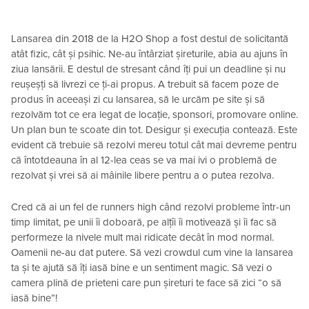
Lansarea din 2018 de la H2O Shop a fost destul de solicitantă
atât fizic, cât și psihic. Ne-au întârziat șireturile, abia au ajuns în
ziua lansării. E destul de stresant când îți pui un deadline și nu
reușeșți să livrezi ce ți-ai propus. A trebuit să facem poze de
produs în aceeași zi cu lansarea, să le urcăm pe site și să
rezolvăm tot ce era legat de locație, sponsori, promovare online.
Un plan bun te scoate din tot. Desigur și execuția contează. Este
evident că trebuie să rezolvi mereu totul cât mai devreme pentru
că întotdeauna în al 12-lea ceas se va mai ivi o problemă de
rezolvat și vrei să ai mâinile libere pentru a o putea rezolva.
Cred că ai un fel de runners high când rezolvi probleme într-un
timp limitat, pe unii îi doboară, pe alțîi îi motivează și îi fac să
performeze la nivele mult mai ridicate decât în mod normal.
Oamenii ne-au dat putere. Să vezi crowdul cum vine la lansarea
ta și te ajută să îți iasă bine e un sentiment magic. Să vezi o
camera plină de prieteni care pun șireturi te face să zici “o să
iasă bine”!