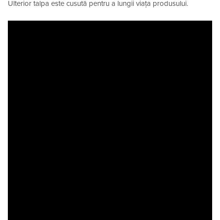
Ulterior talpa este cusută pentru a lungii viața produsului.