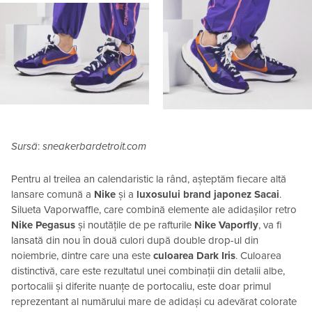
Sursă
:
sneakerbardetroit.com
Pentru al treilea an calendaristic la rând, așteptăm fiecare altă
lansare comună a
Nike
și a
luxosului brand japonez Sacai
.
Silueta Vaporwaffle, care combină elemente ale adidașilor retro
Nike Pegasus
și noutățile de pe rafturile
Nike Vaporfly
, va fi
lansată din nou în două culori după double drop-ul din
noiembrie, dintre care una este
culoarea Dark Iris
. Culoarea
distinctivă, care este rezultatul unei combinații din detalii albe,
portocalii și diferite nuanțe de portocaliu, este doar primul
reprezentant al numărului mare de adidași cu adevărat colorate