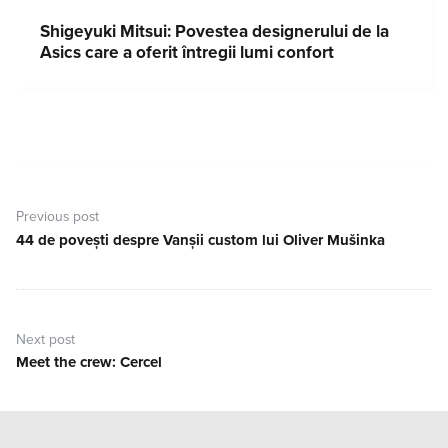
Shigeyuki Mitsui: Povestea designerului de la
Asics care a oferit întregii lumi confort
Navigare
în
Previous post
articole
44 de povești despre Vanșii custom lui Oliver Mušinka
Previous
post:
Next post
Meet the crew: Cercel
Next
post: