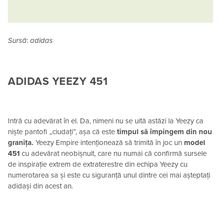
Sursă
:
adidas
ADIDAS
YEEZY 451
Intră cu adevărat în el. Da, nimeni nu se uită astăzi la Yeezy ca
niște pantofi „ciudați”, așa că este
timpul să împingem din nou
granița.
Yeezy Empire intenționează să trimită în joc un
model
451
cu adevărat neobișnuit, care nu numai că confirmă sursele
de inspirație extrem de extraterestre din echipa Yeezy cu
numerotarea sa și este cu siguranță unul dintre cei mai așteptați
adidași din acest an.