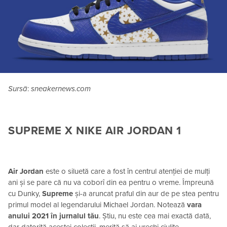
Sursă
:
sneakernews.com
SUPREME X NIKE AIR JORDAN 1
Air Jordan
este o siluetă care a fost în centrul atenției de mulți
ani și se pare că nu va coborî din ea pentru o vreme. Împreună
cu Dunky,
Supreme
și-a aruncat praful din aur de pe stea pentru
primul model al legendarului Michael Jordan. Notează
vara
anului 2021 în jurnalul tău
. Știu, nu este cea mai exactă dată,
dar datorită acestei colecții, merită să ai urechi ciulite.