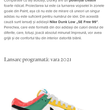
Comparativ cu alți adidași, Dunky are un
potențial creativ
foarte ridicat. Proiectarea lui este ca turnarea vopselei în zonele
goale din Paint, așa că nu este de mirare că uneori un singur
adidas nu este suficient pentru numărul de idei. Din această
cauză sunt lansați și adidașii
Nike Dunk Low „SE Free 99”
.
Perechea, care este formată din doi adidași de culori destul de
diferite, care, totuși, joacă absolut minunat împreună, vor avea
grijă și de confortul tău din interior datorită blănii.
Lansare programată: vara 2021