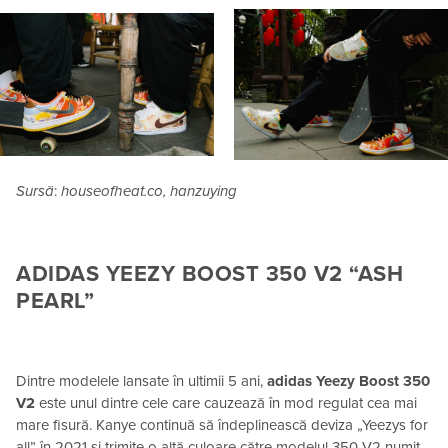
Sursă
:
houseofheat.co, hanzuying
ADIDAS YEEZY BOOST 350 V2 “ASH
PEARL”
Dintre modelele lansate în ultimii 5 ani,
adidas Yeezy Boost 350
V2
este unul dintre cele care cauzează în mod regulat cea mai
mare fisură. Kanye continuă să îndeplinească deviza „Yeezys for
all” în 2021 și trimite o altă culoare către modelul 350 V2 numit