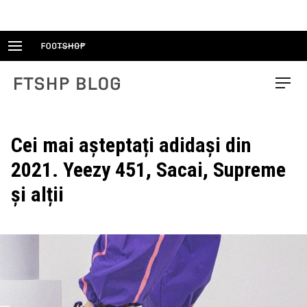
Skip
to
content
FTSHP blog
Menu
Cei mai așteptați adidași din
2021. Yeezy 451, Sacai, Supreme
și alții