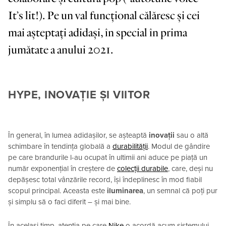
It’s lit!). Pe un val funcțional călăresc și cei
mai așteptați adidași, în special în prima
jumătate a anului 2021.
HYPE, INOVAȚIE ȘI VIITOR
În general, în lumea adidașilor, se așteaptă
inovații
sau o altă
schimbare în tendința globală a
durabilității
. Modul de gândire
pe care brandurile l-au ocupat în ultimii ani aduce pe piață un
număr exponențial în creștere de
colecții durabile
, care, deși nu
depășesc total vânzările record, își îndeplinesc în mod fiabil
scopul principal. Aceasta este
iluminarea
, un semnal că poți pur
și simplu să o faci diferit – și mai bine.
În același timp, atenția pe care
Nike
o acordă acum sistemului