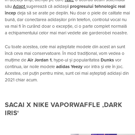
său
Adapt
sugerează că adidașii
progresului tehnologic real
încep
deja să se arate pe deplin. Nu doar o piele de calitate mai
bună, dar conectarea adidașilor prin telefon, controlul vocal nu
va mai fi în curând doar o excepție, ci o parte complet normală
a echipamentului celor mai mari vedete ale garderobei noastre.
Cu toate acestea, cele mai așteptate modele din acest an sunt
încă ceva mai conservatoare. În mod tradițional, vom vedea o
mulțime de
Air Jordan 1
, hype-ul și popularitatea
Dunks
vor
continua, iar noile modele
adidas Yeezy
vor intra și ele în joc.
Acestea, cel puțin pentru mine, sunt cei mai așteptați adidași din
2021 chiar acum.
SACAI X NIKE VAPORWAFFLE ‚DARK
IRIS‘