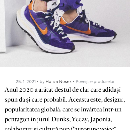
Posted
Categories
25. 1. 2021
by
Honza Nosek
Poveștile produselor
on
Anul 2020 a arătat destul de clar care adidași
spun da și care probabil. Aceasta este, desigur,
popularitatea globală, care se învârtea într-un
pentagon în jurul Dunks, Yeezy, Japonia,
colaborare și cultură pop (*autotune voice*