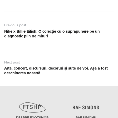
Navigare
în
Previous post
articole
Nike x Billie Eilish: O colecție cu o suprapunere pe un
Previous
diagnostic plin de mituri
post:
Next post
Artă, concert, discursuri, decoruri și sute de voi. Așa a fost
Next
deschiderea noastră
post:
DESPRE FOOTSHOP
RAF SIMONS