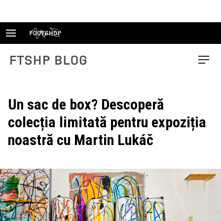
Skip
to
content
FTSHP blog
Menu
Un sac de box? Descoperă
colecția limitată pentru expoziția
noastră cu Martin Lukáč