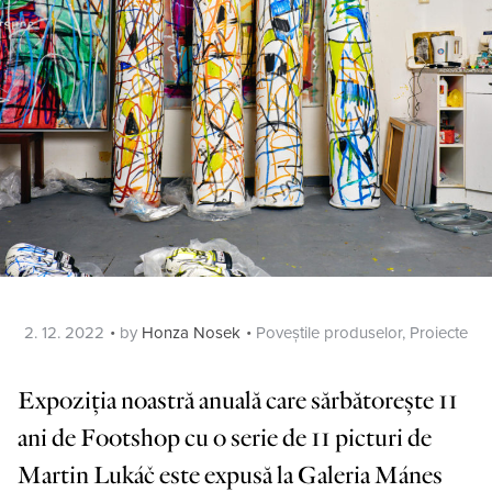
Posted
Categories
2. 12. 2022
by
Honza Nosek
Poveștile produselor
,
Proiecte
on
Expoziția noastră anuală care sărbătorește 11
ani de Footshop cu o serie de 11 picturi de
Martin Lukáč este expusă la Galeria Mánes