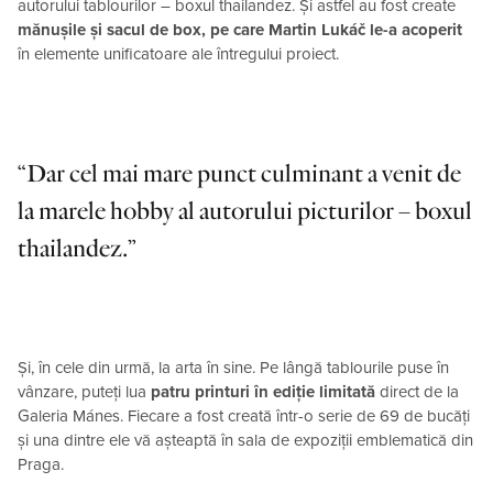
autorului tablourilor – boxul thailandez. Și astfel au fost create
mănușile și sacul de box, pe care Martin Lukáč le-a acoperit
în elemente unificatoare ale întregului proiect.
Dar cel mai mare punct culminant a venit de
la marele hobby al autorului picturilor – boxul
thailandez.
Și, în cele din urmă, la arta în sine. Pe lângă tablourile puse în
vânzare, puteți lua
patru printuri în ediție limitată
direct de la
Galeria Mánes. Fiecare a fost creată într-o serie de 69 de bucăți
și una dintre ele vă așteaptă în sala de expoziții emblematică din
Praga.