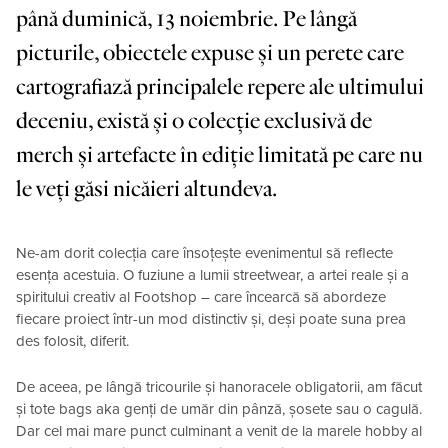
până duminică, 13 noiembrie. Pe lângă
picturile, obiectele expuse și un perete care
cartografiază principalele repere ale ultimului
deceniu, există și o colecție exclusivă de
merch și artefacte în ediție limitată pe care nu
le veți găsi nicăieri altundeva.
Ne-am dorit colecția care însoțește evenimentul să reflecte
esența acestuia. O fuziune a lumii streetwear, a artei reale și a
spiritului creativ al Footshop – care încearcă să abordeze
fiecare proiect într-un mod distinctiv și, deși poate suna prea
des folosit, diferit.
De aceea, pe lângă tricourile și hanoracele obligatorii, am făcut
și tote bags aka genți de umăr din pânză, șosete sau o cagulă.
Dar cel mai mare punct culminant a venit de la marele hobby al