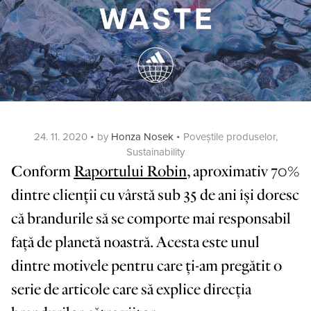
Posted
Categories
24. 11. 2020
by
Honza Nosek
Poveștile produselor
,
on
Sustainability
Conform
Raportului Robin
, aproximativ 70%
dintre cliențîi cu vârstă sub 35 de ani își doresc
că brandurile să se comporte
mai responsabil
față de planetă noastră.
Acesta este unul
dintre motivele pentru care ți-am pregătit o
serie de articole care să explice direcția