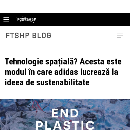
Skip
to
content
FTSHP blog
Menu
Tehnologie spațială? Acesta este
modul în care adidas lucrează la
ideea de sustenabilitate