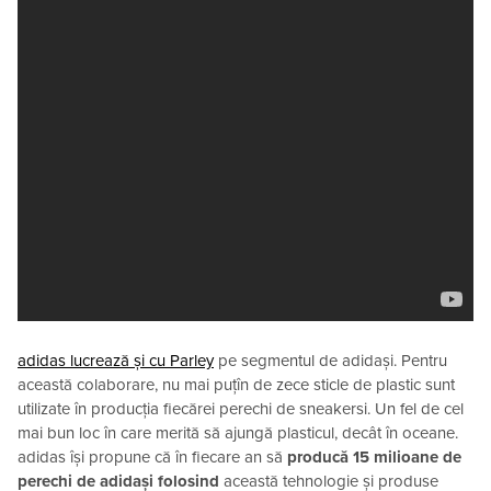
adidas lucrează și cu Parley
pe segmentul de adidași. Pentru
această colaborare, nu mai puțîn de zece sticle de plastic sunt
utilizate în producția fiecărei perechi de sneakersi. Un fel de cel
mai bun loc în care merită să ajungă plasticul, decât în oceane.
adidas își propune că în fiecare an să
producă 15 milioane de
perechi de adidași folosind
această tehnologie și produse