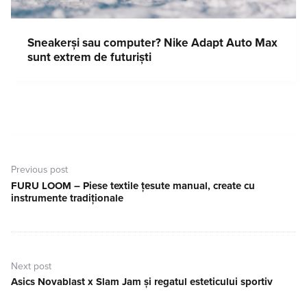
Sneakerși sau computer? Nike Adapt Auto Max
sunt extrem de futuriști
Navigare
în
Previous post
articole
FURU LOOM – Piese textile țesute manual, create cu
Previous
instrumente tradiționale
post:
Next post
Asics Novablast x Slam Jam și regatul esteticului sportiv
Next
post: