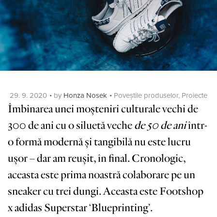
Posted
Categories
29. 9. 2020
by
Honza Nosek
Poveștile produselor
,
Proiecte
on
Îmbinarea unei moșteniri culturale vechi de
300 de ani cu o siluetă veche
de 50 de ani
într-
o formă modernă și tangibilă nu este lucru
ușor – dar am reușit, în final. Cronologic,
aceasta este prima noastră colaborare pe un
sneaker cu trei dungi. Aceasta este Footshop
x adidas Superstar ‘Blueprinting’.