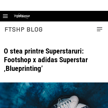
Skip
to
content
FTSHP blog
Menu
O stea printre Superstaruri:
Footshop x adidas Superstar
‚Blueprinting’