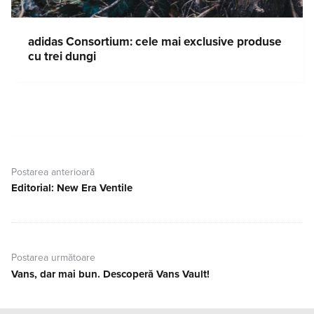
adidas Consortium: cele mai exclusive produse
cu trei dungi
Navigare
în
Postarea anterioară
articole
Editorial: New Era Ventile
Postarea
anterioară:
Postarea următoare
Vans, dar mai bun. Descoperă Vans Vault!
Postarea
următoare: