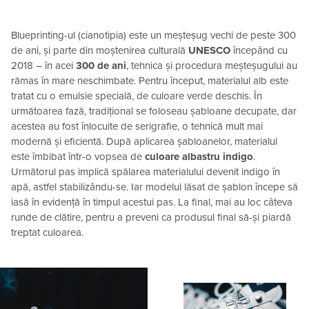
Blueprinting-ul (cianotipia) este un meșteșug vechi de peste 300
de ani, și parte din moștenirea culturală
UNESCO
începând cu
2018 – în acei
300 de ani
, tehnica și procedura meșteșugului au
rămas în mare neschimbate. Pentru început, materialul alb este
tratat cu o emulsie specială, de culoare verde deschis. În
următoarea fază, tradițional se foloseau șabloane decupate, dar
acestea au fost înlocuite de serigrafie, o tehnică mult mai
modernă și eficientă. După aplicarea șabloanelor, materialul
este îmbibat într-o vopsea de
culoare albastru indigo
.
Următorul pas implică spălarea materialului devenit indigo în
apă, astfel stabilizându-se. Iar modelul lăsat de șablon începe să
iasă în evidență în timpul acestui pas. La final, mai au loc câteva
runde de clătire, pentru a preveni ca produsul final să-și piardă
treptat culoarea.