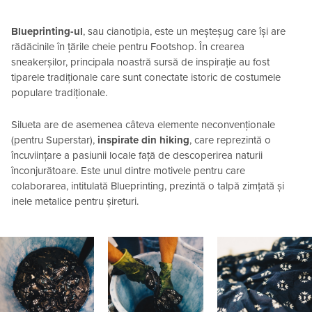
Blueprinting-ul
, sau cianotipia, este un meșteșug care își are
rădăcinile în țările cheie pentru Footshop. În crearea
sneakerșilor, principala noastră sursă de inspirație au fost
tiparele tradiționale care sunt conectate istoric de costumele
populare tradiționale.
Silueta are de asemenea câteva elemente neconvenționale
(pentru Superstar),
inspirate din hiking
, care reprezintă o
încuviințare a pasiunii locale față de descoperirea naturii
înconjurătoare. Este unul dintre motivele pentru care
colaborarea, intitulată Blueprinting, prezintă o talpă zimțată și
inele metalice pentru șireturi.