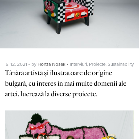
Posted
Categories
5. 12. 2021
by
Honza Nosek
Interviuri
,
Proiecte
,
Sustainability
on
Tânără artistă și ilustratoare de origine
bulgară, cu interes în mai multe domenii ale
artei, lucrează la diverse proiecte.