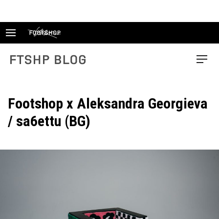
Skip
to
content
FTSHP blog
Menu
Footshop x Aleksandra Georgieva
/ sa6ettu (BG)