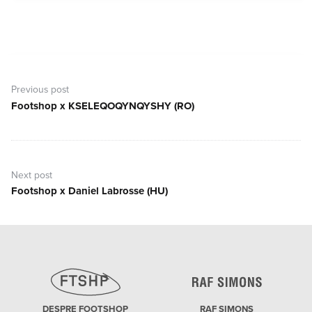
Navigare
în
Previous post
articole
Footshop x KSELEQOQYNQYSHY (RO)
Previous
post:
Next post
Footshop x Daniel Labrosse (HU)
Next
post:
DESPRE FOOTSHOP
RAF SIMONS