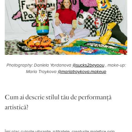
Photography: Daniela Yordanova
@sucks2beyoou
, make-up:
Maria Traykova
@mariatraykova.makeup
Cum ai descrie stilul tău de performanță
artistică?
Îmi plac culorile vibrante, pătratele, creaturile malefice prin