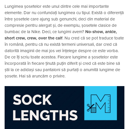
Lungimea șosetelor este unul dintre cele mai importante
elemente. Dar nu confundați lungimea cu tipul. Există o diferență
între șosetele care ajung sub genunchi, deci din material de
compresie pentru alergat și, de exemplu, șosetele clasice de
bumbac de la Nike. Deci, ce lungimi avem?
No-show, ankle,
short crew, crew, over the calf
. Nu cred că se pot traduce toate
în română, pentru că nu există termeni universali, dar cred că
datorită imaginii de mai jos vei înțelege despre ce este vorba.
De ce îți scriu toate acestea. Fiecare lungime a șosetelor este
încorporată în fiecare ținută puțin diferit și cred că este bine să
știi la ce adidași sau pantaloni să purtați o anumită lungime de
șosete. Hai să aruncăm o privire.