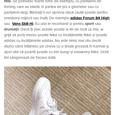
fete.
Se potrivesc foarte bine, de exemplu, cu pantaloni de
trening care au elastic în partea de jos a gleznelor sau cu
pantaloni largi. Bărbații îi vor aprecia dacă caută șosete pentru
sneakerși mijlocii sau înalți. De exemplu
adidas Forum 84 High
sau
Vans Sk8-Hi
. Eu una le recomand și pentru
sport
sau
drumeții
. Dacă îți plac aceste șosete la fel de mult ca mie, ai
grijă să porți mereu șosete Nike cu încălțăminte Nike și șosete
adidas cu încălțăminte adidas. Nu este nimic mai rău decât
atunci când întâlnesc pe cineva cu o ținută grozavă în tramvai și
apoi văd că poartă șosete cu trei dungi și sneakerși Nike. Ochii
îmi sângerează de fiecare dată.