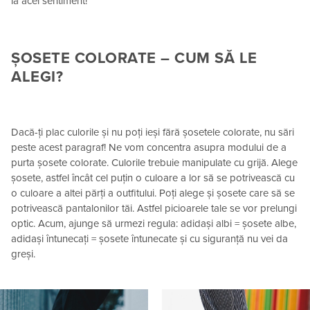
la acel sentiment!
ȘOSETE COLORATE – CUM SĂ LE
ALEGI?
Dacă-ți plac culorile și nu poți ieși fără șosetele colorate, nu sări
peste acest paragraf! Ne vom concentra asupra modului de a
purta șosete colorate. Culorile trebuie manipulate cu grijă. Alege
șosete, astfel încât cel puțin o culoare a lor să se potrivească cu
o culoare a altei părți a outfitului. Poți alege și șosete care să se
potrivească pantalonilor tăi. Astfel picioarele tale se vor prelungi
optic. Acum, ajunge să urmezi regula: adidași albi = șosete albe,
adidași întunecați = șosete întunecate și cu siguranță nu vei da
greși.