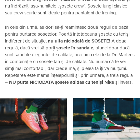
nu îndrăzniți așa-numitele „șosete crew”. Șosete lungi clasice
sau crew scurte sunt ideale pentru pantaloni de trening.
În cele din urmă, aș dori să-ți reamintesc două reguli de bază
pentru purtarea șosetelor. Poartă întotdeauna șosete cu teniși,
indiferent de situație,
nu uita niciodată de ȘOSETE!
A doua
regulă, dacă vrei să porți
șosete în sandale,
atunci doar dacă
sunt sandale elegante, de calitate, precum cele de la Dr. Martens
în combinație cu șosete tari și de calitate. Nu numai că te vei
simți mai confortabil, dar crede-mă, și pielea ta îți va mulțumi.
Repetarea este mama înțelepciunii și, prin urmare, a treia regulă
–
NU purta NICIODATĂ șosete adidas cu teniși Nike
și invers.