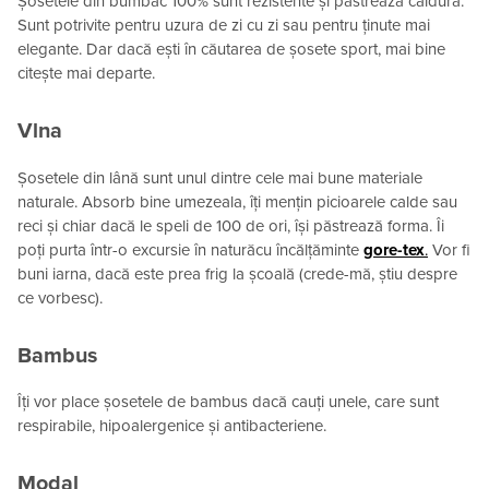
Șosetele din bumbac 100% sunt rezistente și păstrează căldura.
Sunt potrivite pentru uzura de zi cu zi sau pentru ținute mai
elegante. Dar dacă ești în căutarea de șosete sport, mai bine
citește mai departe.
Vlna
Șosetele din lână sunt unul dintre cele mai bune materiale
naturale. Absorb bine umezeala, îți mențin picioarele calde sau
reci și chiar dacă le speli de 100 de ori, își păstrează forma. Îi
poți purta într-o excursie în naturăcu încălțăminte
gore-tex
.
Vor fi
buni iarna, dacă este prea frig la școală (crede-mă, știu despre
ce vorbesc).
Bambus
Îți vor place șosetele de bambus dacă cauți unele, care sunt
respirabile, hipoalergenice și antibacteriene.
Modal