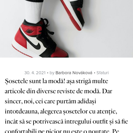
Posted
Categories
30. 4. 2021
by
Barbora Nováková
Sfaturi
on
Șosetele sunt la modă! așa strigă multe
articole din diverse reviste de modă. Dar
sincer, noi, cei care purtăm adidași
întotdeauna, alegerea șosetelor cu atenție,
încât să se potrivească întregului outfit și să fie
confortabili pe picior nu este o noutate. Pe