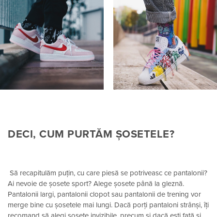
DECI, CUM PURTĂM ȘOSETELE?
Să recapitulăm puțin, cu care piesă se potriveasc ce pantalonii?
Ai nevoie de șosete sport? Alege șosete până la gleznă.
Pantalonii largi, pantalonii clopot sau pantalonii de trening vor
merge bine cu șosetele mai lungi. Dacă porți pantaloni strânși, îți
recomand să alegi șosete invizibile, precum și dacă ești fată și