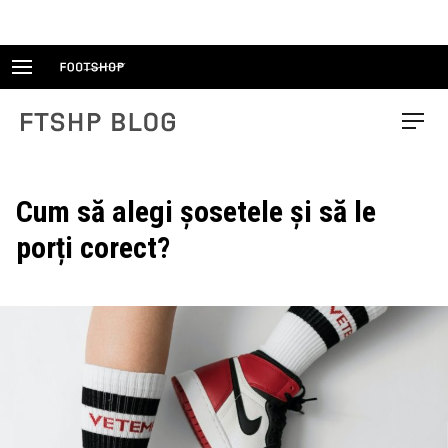
Skip
to
content
FTSHP blog
Menu
Cum să alegi șosetele și să le
porți corect?