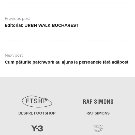
Navigare
în
Previous post
articole
Editorial: URBN WALK BUCHAREST
Previous
post:
Next post
Cum păturile patchwork au ajuns la persoanele fără adăpost
Next
post:
DESPRE FOOTSHOP
RAF SIMONS