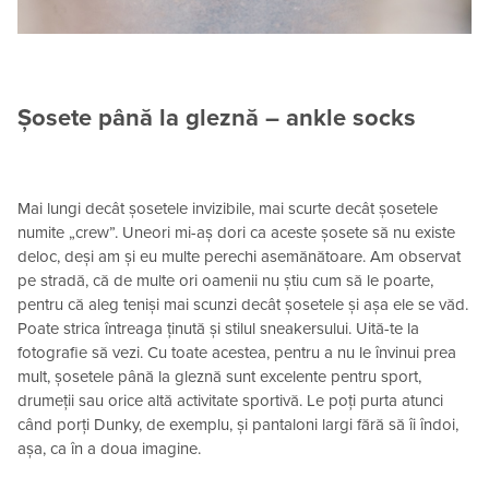
Șosete până la gleznă – ankle socks
Mai lungi decât șosetele invizibile, mai scurte decât șosetele
numite „crew”. Uneori mi-aș dori ca aceste șosete să nu existe
deloc, deși am și eu multe perechi asemănătoare. Am observat
pe stradă, că de multe ori oamenii nu știu cum să le poarte,
pentru că aleg teniși mai scunzi decât șosetele și așa ele se văd.
Poate strica întreaga ținută și stilul sneakersului. Uită-te la
fotografie să vezi. Cu toate acestea, pentru a nu le învinui prea
mult, șosetele până la gleznă sunt excelente pentru sport,
drumeții sau orice altă activitate sportivă. Le poți purta atunci
când porți Dunky, de exemplu, și pantaloni largi fără să îi îndoi,
așa, ca în a doua imagine.