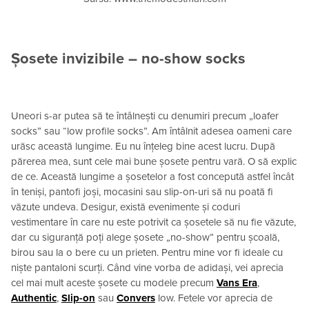
Șosete invizibile – no-show socks
Uneori s-ar putea să te întâlnești cu denumiri precum „loafer
socks” sau “low profile socks”. Am întâlnit adesea oameni care
urăsc această lungime. Eu nu înțeleg bine acest lucru. După
părerea mea, sunt cele mai bune șosete pentru vară. O să explic
de ce. Această lungime a șosetelor a fost concepută astfel încât
în ​​teniși, pantofi joși, mocasini sau slip-on-uri să nu poată fi
văzute undeva. Desigur, există evenimente și coduri
vestimentare în care nu este potrivit ca șosetele să nu fie văzute,
dar cu siguranță poți alege șosete „no-show” pentru școală,
birou sau la o bere cu un prieten. Pentru mine vor fi ideale cu
niște pantaloni scurți. Când vine vorba de adidași, vei aprecia
cel mai mult aceste șosete cu modele precum
Vans Era
,
Authentic
,
Slip-on
sau
Convers
low. Fetele vor aprecia de