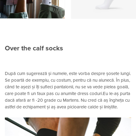
Over the calf socks
După cum sugerează și numele, este vorba despre șosete lungi.
Se poartă de exemplu, cu costum, pentru că nu alunecă. În plus,
când te așezi și îți sufleci pantalonii, nu se va vede pielea goală,
care poate fi un faux pas cu anumite dress coduri.Eu le-aș purta
dacă afară ar fi -20 grade cu Martens. Nu cred că aș îngheța cu
astfel de echipament și aș avea picioarele calde și liniștite.