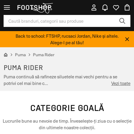
Back to school: FTSHP, rucsaci Jordan, Nike și altele.
Alege-l pe al tău!
Puma
Puma Rider
PUMA RIDER
Puma continuă să rafineze siluetele mai vechi pentru a se
potrivi cel mai bine c…
Vezi toate
CATEGORIE GOALĂ
Lucrurile bune au nevoie de timp. Înveselește-ți ziua cu o selecție
din ultimele noastre colecții.