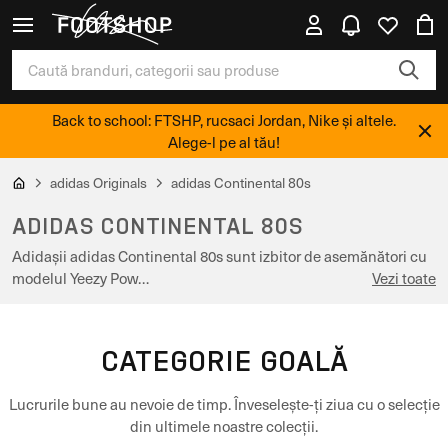
Back to school: FTSHP, rucsaci Jordan, Nike și altele.
Alege-l pe al tău!
adidas Originals
adidas Continental 80s
ADIDAS CONTINENTAL 80S
Adidașii adidas Continental 80s sunt izbitor de asemănători cu
modelul Yeezy Pow…
Vezi toate
CATEGORIE GOALĂ
Lucrurile bune au nevoie de timp. Înveselește-ți ziua cu o selecție
din ultimele noastre colecții.