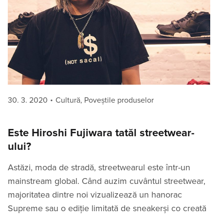
Posted
Categories
30. 3. 2020
Cultură
,
Poveștile produselor
on
Este Hiroshi Fujiwara tatăl streetwear-
ului?
Astăzi, moda de stradă, streetwearul este într-un
mainstream global. Când auzim cuvântul streetwear,
majoritatea dintre noi vizualizează un hanorac
Supreme sau o ediție limitată de sneakerși co creată