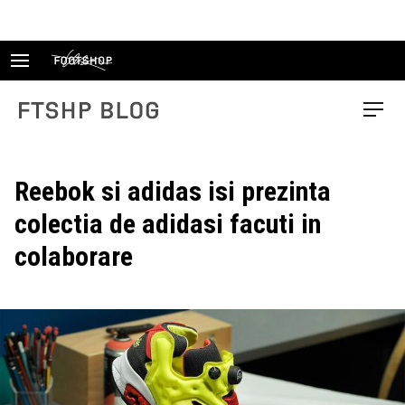
Skip
to
content
FTSHP blog
Menu
Reebok si adidas isi prezinta
colectia de adidasi facuti in
colaborare