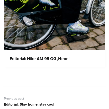
Editorial: Nike AM 95 OG ‚Neon‘
Navigare
în
Previous post
articole
Editorial: Stay home, stay cool
Previous