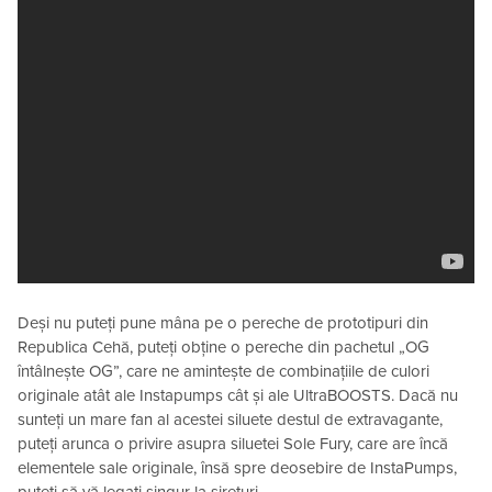
Deși nu puteți pune mâna pe o pereche de prototipuri din
Republica Cehă, puteți obține o pereche din pachetul „OG
întâlnește OG”, care ne amintește de combinațiile de culori
originale atât ale Instapumps cât și ale UltraBOOSTS. Dacă nu
sunteți un mare fan al acestei siluete destul de extravagante,
puteți arunca o privire asupra siluetei Sole Fury, care are încă
elementele sale originale, însă spre deosebire de InstaPumps,
puteți să vă legați singur la sireturi.