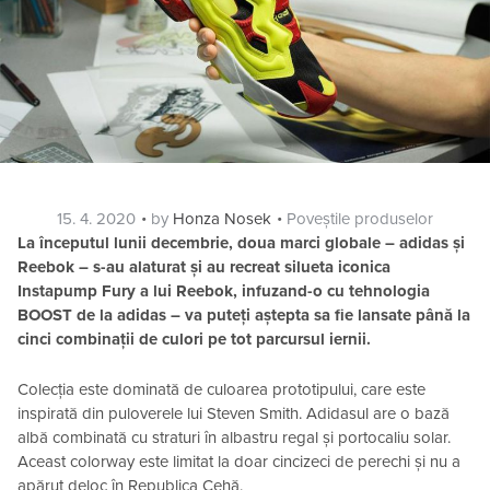
Posted
Categories
15. 4. 2020
by
Honza Nosek
Poveștile produselor
on
La începutul lunii decembrie, doua marci globale – adidas și
Reebok – s-au alaturat și au recreat silueta iconica
Instapump Fury a lui Reebok, infuzand-o cu tehnologia
BOOST de la adidas – va puteți aștepta sa fie lansate până la
cinci combinații de culori pe tot parcursul iernii.
Colecția este dominată de culoarea prototipului, care este
inspirată din puloverele lui Steven Smith. Adidasul are o bază
albă combinată cu straturi în albastru regal și portocaliu solar.
Aceast colorway este limitat la doar cincizeci de perechi și nu a
apărut deloc în Republica Cehă.