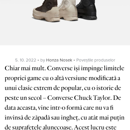
Posted
Categories
5. 10. 2022
by
Honza Nosek
Poveștile produselor
on
Chiar mai mult. Converse își împinge limitele
propriei game cu o altă versiune modificată a
unui clasic extrem de popular, cu o istorie de
peste un secol – Converse Chuck Taylor. De
data aceasta, vine într-o formă care nu va fi
învinsă de zăpadă sau îngheț, cu atât mai puțin
de suprafețele alunecoase. Acest lucru este