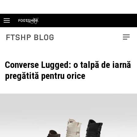
Skip
to
content
FTSHP blog
Menu
Converse Lugged: o talpă de iarnă
pregătită pentru orice