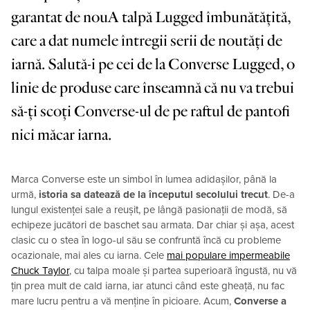
garantat de nouA talpă Lugged îmbunătățită,
care a dat numele întregii serii de noutăți de
iarnă. Salută-i pe cei de la Converse Lugged, o
linie de produse care înseamnă că nu va trebui
să-ți scoți Converse-ul de pe raftul de pantofi
nici măcar iarna.
Marca Converse este un simbol în lumea adidașilor, până la
urmă,
istoria sa datează de la începutul secolului trecut
. De-a
lungul existenței sale a reușit, pe lângă pasionații de modă, să
echipeze jucători de baschet sau armata. Dar chiar și așa, acest
clasic cu o stea în logo-ul său se confruntă încă cu probleme
ocazionale, mai ales cu iarna. Cele
mai populare impermeabile
Chuck Taylor
, cu talpa moale și partea superioară îngustă, nu vă
țin prea mult de cald iarna, iar atunci când este gheață, nu fac
mare lucru pentru a vă menține în picioare. Acum,
Converse a