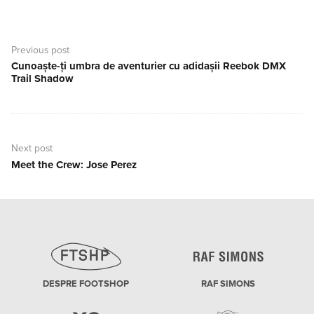
Navigare
în
Previous post
articole
Cunoaște-ți umbra de aventurier cu adidașii Reebok DMX
Previous
Trail Shadow
post:
Next post
Meet the Crew: Jose Perez
Next
post:
DESPRE FOOTSHOP
RAF SIMONS