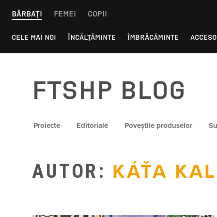
Skip
BĂRBAȚI
FEMEI
COPII
to
content
CELE MAI NOI
ÎNCĂLȚĂMINTE
ÎMBRĂCĂMINTE
ACCESO
FTSHP blog
Proiecte
Editoriale
Poveștile produselor
Su
AUTOR:
KÁŤA KA