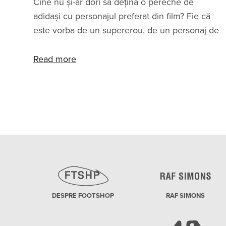
Cine nu și-ar dori să dețină o pereche de
adidași cu personajul preferat din film? Fie că
este vorba de un supererou, de un personaj de
animație sau de Darth Vader, ai putea fi surprins
de câte colaborări de adidași cu personaje de
Read more
pe marele ecran există. Sunteți gata? ADIDAS X
MARVEL: ADIDAȘI PENTRU SUPEREROI Pentru
a avea întreaga lume la picioarele tale, nu
trebuie să fii un miliardar genial ca Tony Stark.
Mai ales dacă alegi o pereche de adidași cu
Thor sau Hulk, cei mai puternici Răzbunători.
DESPRE FOOTSHOP
RAF SIMONS