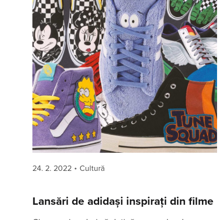
Posted
Categories
24. 2. 2022
Cultură
on
Lansări de adidași inspirați din filme