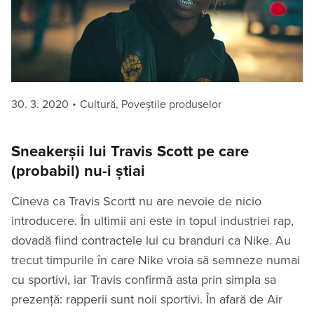
Posted
Categories
30. 3. 2020
Cultură
,
Poveștile produselor
on
Sneakerșii lui Travis Scott pe care
(probabil) nu-i știai
Cineva ca Travis Scortt nu are nevoie de nicio
introducere. În ultimii ani este in topul industriei rap,
dovadă fiind contractele lui cu branduri ca Nike. Au
trecut timpurile în care Nike vroia să semneze numai
cu sportivi, iar Travis confirmă asta prin simpla sa
prezență: rapperii sunt noii sportivi. În afară de Air