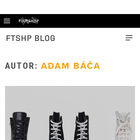
Skip
to
content
FTSHP blog
Menu
AUTOR:
ADAM BÁČA