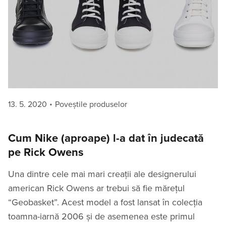
Posted
Categories
13. 5. 2020
Poveștile produselor
on
Cum Nike (aproape) l-a dat în judecată
pe Rick Owens
Una dintre cele mai mari creații ale designerului
american Rick Owens ar trebui să fie mărețul
“Geobasket”. Acest model a fost lansat în colecția
toamna-iarnă 2006 și de asemenea este primul